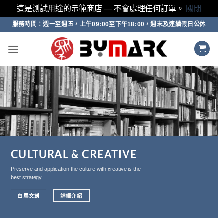
這是測試用途的示範商店 — 不會處理任何訂單。
關閉
Skip
服務時間：週一至週五，上午09:00至下午18:00，週末及連續假日公休
to
content
ULTURAL & CREATIVE
M
erve and application the culture with creative is the
We b
 strategy
bett
白馬文創
詳細介紹