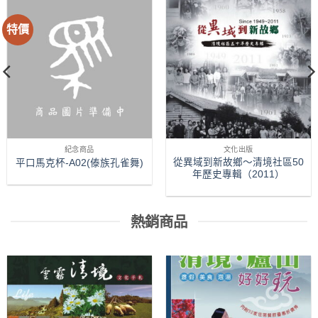
特價
紀念商品
文化出版
從異域到新故鄉～清境社區50
平口馬克杯-A02(傣族孔雀舞)
年歷史專輯（2011）
熱銷商品